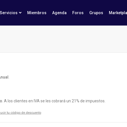
Servicios
Miembros
Agenda
Foros
Grupos
Marketpl
Anual
.
ño
. A los clientes en IVA se les cobrará un 21% de impuestos.
oducir tu código de descuento