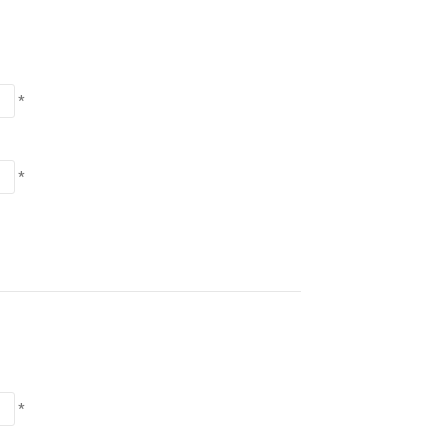
*
*
*