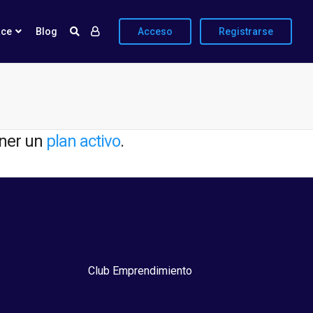
ace
Blog
Acceso
Registrarse
ener un
plan activo
.
Club Emprendimiento